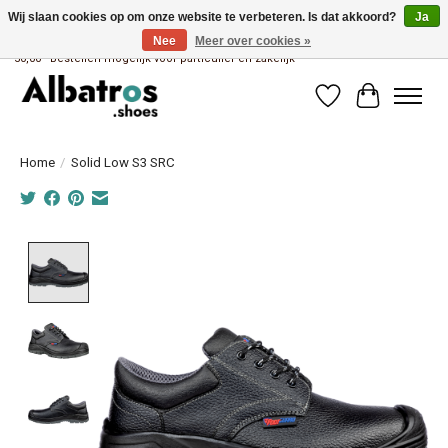
Wij slaan cookies op om onze website te verbeteren. Is dat akkoord?
Ja
Nee
Meer over cookies »
Albatros brandstore van Uniwork Beroepskleding - Gratis verzending vanaf €
50,00 - Bestellen mogelijk voor particulier en zakelijk
Verlanglijst
Winkelwag
Home
/
Solid Low S3 SRC
Product image slideshow Items