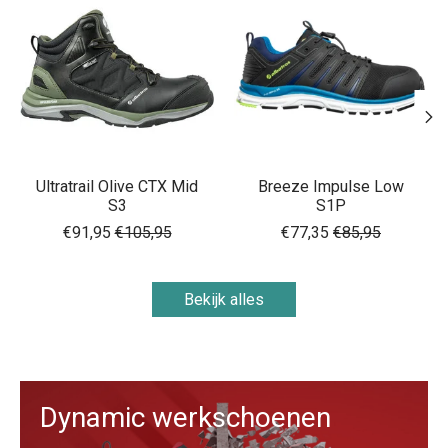
Ultratrail Olive CTX Mid
Breeze Impulse Low
S3
S1P
€91,95
€105,95
€77,35
€85,95
Bekijk alles
Dynamic werkschoenen