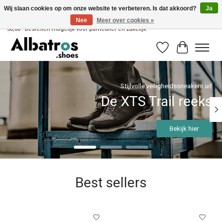
Wij slaan cookies op om onze website te verbeteren. Is dat akkoord?
Ja
Nee
Meer over cookies »
Albatros brandstore van Uniwork Beroepskleding - Gratis verzending vanaf €
50,00 - Bestellen mogelijk voor particulier en zakelijk
Verlanglijst
Winkelwag
Hero slideshow items
Stijlvolle veiligheidssneakers uit
De XTS Trail reeks
Bekijk hier
Best sellers
Items van productcarrousel