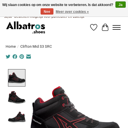
Wij slaan cookies op om onze website te verbeteren. Is dat akkoord?
Ja
Nee
Meer over cookies »
Albatros brandstore van Uniwork Beroepskleding - Gratis verzending vanaf €
50,00 - Bestellen mogelijk voor particulier en zakelijk
Verlanglijst
Winkelwag
Home
/
Clifton Mid S3 SRC
Product image slideshow Items