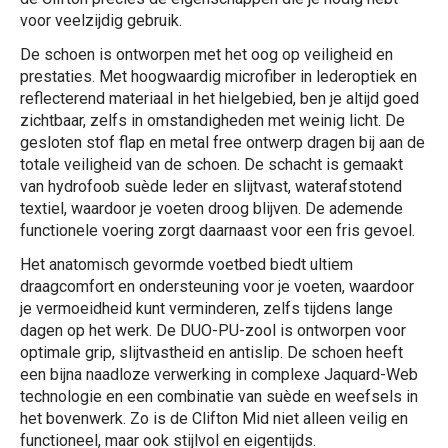
voor veelzijdig gebruik.
De schoen is ontworpen met het oog op veiligheid en
prestaties. Met hoogwaardig microfiber in lederoptiek en
reflecterend materiaal in het hielgebied, ben je altijd goed
zichtbaar, zelfs in omstandigheden met weinig licht. De
gesloten stof flap en metal free ontwerp dragen bij aan de
totale veiligheid van de schoen. De schacht is gemaakt
van hydrofoob suède leder en slijtvast, waterafstotend
textiel, waardoor je voeten droog blijven. De ademende
functionele voering zorgt daarnaast voor een fris gevoel.
Het anatomisch gevormde voetbed biedt ultiem
draagcomfort en ondersteuning voor je voeten, waardoor
je vermoeidheid kunt verminderen, zelfs tijdens lange
dagen op het werk. De DUO-PU-zool is ontworpen voor
optimale grip, slijtvastheid en antislip. De schoen heeft
een bijna naadloze verwerking in complexe Jaquard-Web
technologie en een combinatie van suède en weefsels in
het bovenwerk. Zo is de Clifton Mid niet alleen veilig en
functioneel, maar ook stijlvol en eigentijds.