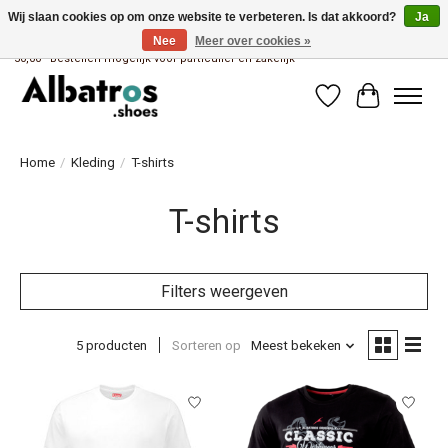
Wij slaan cookies op om onze website te verbeteren. Is dat akkoord?
Ja
Nee
Meer over cookies »
Albatros brandstore van Uniwork Beroepskleding - Gratis verzending vanaf €
50,00 - Bestellen mogelijk voor particulier en zakelijk
Verlanglijst
Winkelwag
Home
/
Kleding
/
T-shirts
T-shirts
Filters weergeven
5 producten
Sorteren op
Meest bekeken