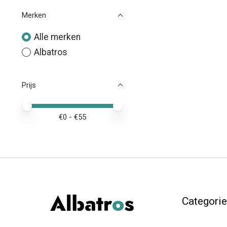
Merken
Alle merken
Albatros
Prijs
Minimale prijswaarde
Price maximum value
€
0
- €
55
Categori
Dames