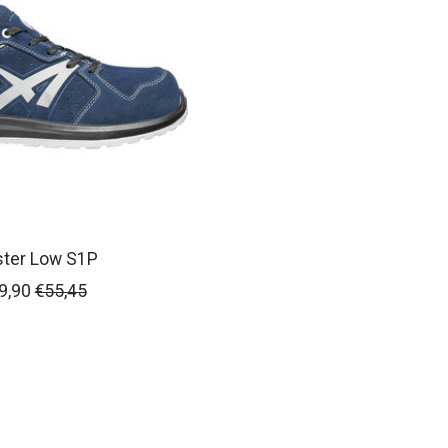
ster Low S1P
9,90
€55,45