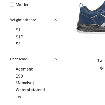
Midden
Veiligheidsklasse
S1
S1P
S3
Eigenschap
Twi
€4
Ademend
ESD
Metaalvrij
Waterafstotend
Leer