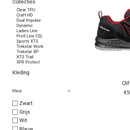
Collecties
Clear TPU
Craft HD
Dual Impulse
Dynamic
Ladies Line
Profi Line CSL
Sports XTS
Trekstar Work
Trekstar XP
XTS Trail
XPR Protect
Kleding
Cli
Kleur
€5
Zwart
Grijs
Wit
Blauw