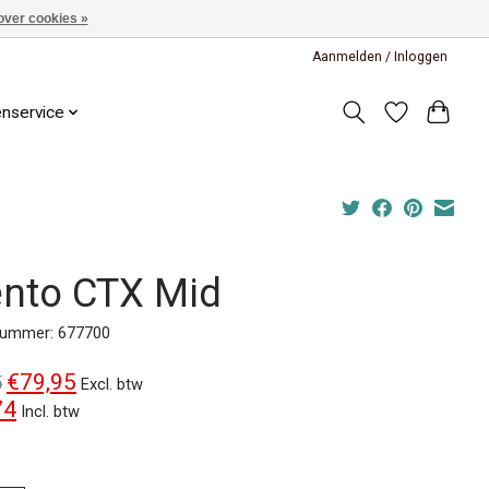
over cookies »
Aanmelden / Inloggen
enservice
ento CTX Mid
lnummer: 677700
€79,95
5
Excl. btw
74
Incl. btw