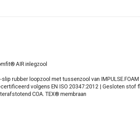
omfit®
AIR inlegzool
anti-slip rubber loopzool met tussenzool van IMPULSE.FOAM
certificeerd volgens EN ISO 20347:2012 | Gesloten stof f
aterafstotend COA. TEX® membraan