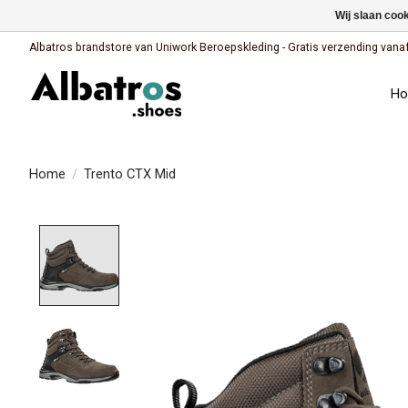
Wij slaan coo
Albatros brandstore van Uniwork Beroepskleding - Gratis verzending vanaf €
H
Home
/
Trento CTX Mid
Product image slideshow Items