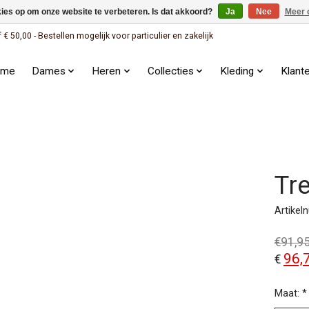
kies op om onze website te verbeteren. Is dat akkoord?
Ja
Nee
Meer 
 50,00 - Bestellen mogelijk voor particulier en zakelijk
ome
Dames
Heren
Collecties
Kleding
Klant
Tr
Artike
€91,9
96,
€
Maat:
*