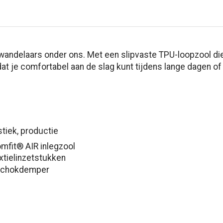
e wandelaars onder ons. Met een slipvaste TPU-loopzool die
dat je comfortabel aan de slag kunt tijdens lange dagen o
stiek, productie
omfit®
AIR inlegzool
xtielinzetstukken
 schokdemper