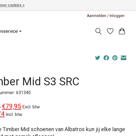
over cookies »
Aanmelden / Inloggen
enservice
mber Mid S3 SRC
lnummer: 631340
€79,95
5
Excl. btw
74
Incl. btw
 Timber Mid schoenen van Albatros kun jij elke lange