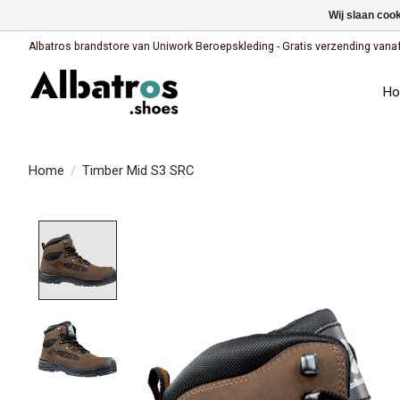
Wij slaan coo
Albatros brandstore van Uniwork Beroepskleding - Gratis verzending vanaf €
H
Home
/
Timber Mid S3 SRC
Product image slideshow Items