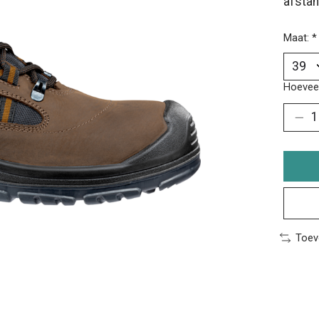
afsta
Maat:
*
Hoeveel
Toev