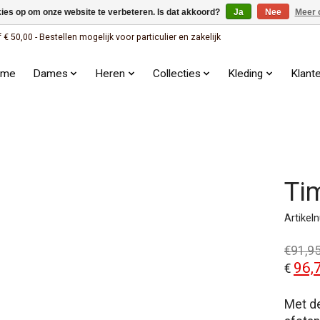
kies op om onze website te verbeteren. Is dat akkoord?
Ja
Nee
Meer 
 50,00 - Bestellen mogelijk voor particulier en zakelijk
ome
Dames
Heren
Collecties
Kleding
Klant
Ti
Artike
€91,9
96,
€
Met de