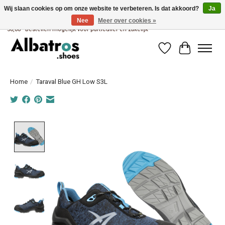
Wij slaan cookies op om onze website te verbeteren. Is dat akkoord?
Ja
Nee
Meer over cookies »
Albatros brandstore van Uniwork Beroepskleding - Gratis verzending vanaf €
50,00 - Bestellen mogelijk voor particulier en zakelijk
Verlanglijst
Winkelwag
Home
/
Taraval Blue GH Low S3L
Product image slideshow Items