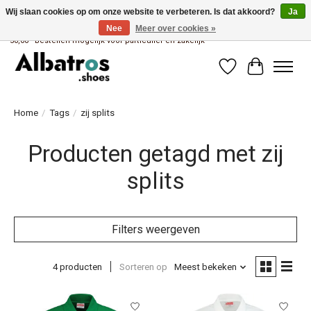
Wij slaan cookies op om onze website te verbeteren. Is dat akkoord?
Ja
Nee
Meer over cookies »
Albatros brandstore van Uniwork Beroepskleding - Gratis verzending vanaf €
50,00 - Bestellen mogelijk voor particulier en zakelijk
Verlanglijst
Winkelwag
Home
/
Tags
/
zij splits
Producten getagd met zij
splits
Filters weergeven
4 producten
Sorteren op
Meest bekeken