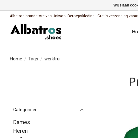
Wij slaan coo
Albatros brandstore van Uniwork Beroepskleding - Gratis verzending vanaf €
H
Home
/
Tags
/
werktrui
P
Categorieën
Dames
Heren