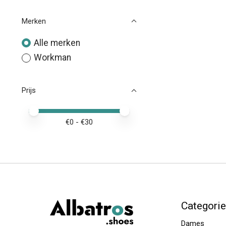
Merken
Alle merken
Workman
Prijs
Minimale prijswaarde
Price maximum value
€
0
- €
30
Categori
Dames