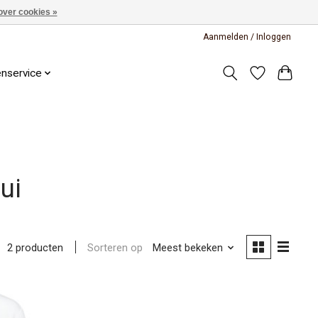
over cookies »
Aanmelden / Inloggen
enservice
ui
Sorteren op
Meest bekeken
2 producten