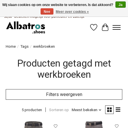
Wij slaan cookies op om onze website te verbeteren. Is dat akkoord?
Ja
Nee
Meer over cookies »
Albatros brandstore van Uniwork Beroepskleding - Gratis verzending vanaf €
50,00 - Bestellen mogelijk voor particulier en zakelijk
Verlanglijst
Winkelwag
Home
/
Tags
/
werkbroeken
Producten getagd met
werkbroeken
Filters weergeven
5 producten
Sorteren op
Meest bekeken