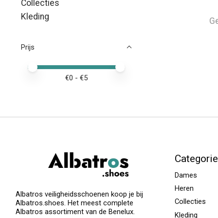
Collecties
Kleding
Ge
Prijs
Minimale prijswaarde
Price maximum value
€
0
- €
5
Categori
Dames
Heren
Albatros veiligheidsschoenen koop je bij
Collecties
Albatros.shoes. Het meest complete
Albatros assortiment van de Benelux.
Kleding