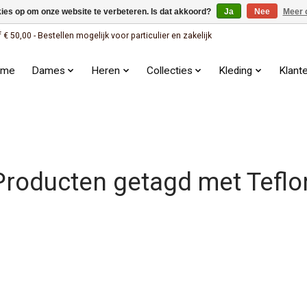
kies op om onze website te verbeteren. Is dat akkoord?
Ja
Nee
Meer 
 50,00 - Bestellen mogelijk voor particulier en zakelijk
ome
Dames
Heren
Collecties
Kleding
Klant
Producten getagd met Teflo