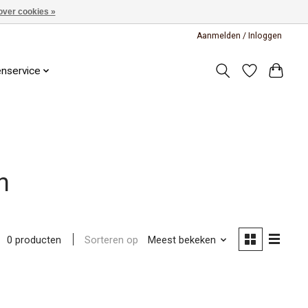
over cookies »
Aanmelden / Inloggen
enservice
n
Sorteren op
Meest bekeken
0 producten