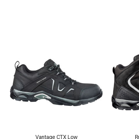
Items van productcarrousel
Vantage CTX Low
R