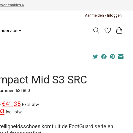
over cookies »
Aanmelden / Inloggen
enservice
mpact Mid S3 SRC
lnummer: 631800
€41,35
5
Excl. btw
03
Incl. btw
eiligheidsschoen komt uit de FootGuard serie en