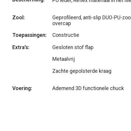
PU leder, Reflex materiaal in het hi
Zool:
Geprofileerd, anti-slip DUO-PU-zoo
overcap
Toepassingen:
Constructie
Extra's
:
Gesloten stof flap
Metaalvrij
Zachte gepolsterde kraag
Voering:
Ademend 3D functionele chuck