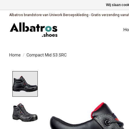
Wij slaan coo
Albatros brandstore van Uniwork Beroepskleding - Gratis verzending vanaf €
H
Home
/
Compact Mid S3 SRC
Product image slideshow Items