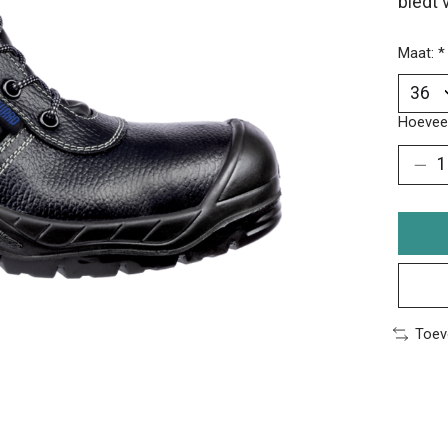
biedt 
Maat:
*
Hoeveel
Toev