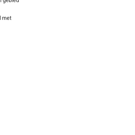
el gebied
l met