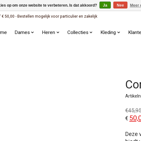
kies op om onze website te verbeteren. Is dat akkoord?
Ja
Nee
Meer 
 50,00 - Bestellen mogelijk voor particulier en zakelijk
ome
Dames
Heren
Collecties
Kleding
Klant
Co
Artike
€45,9
50,
€
Deze v