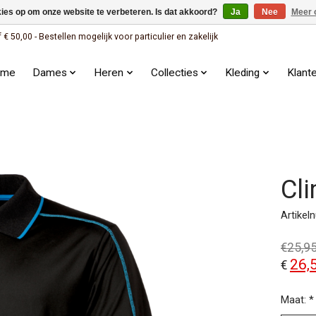
kies op om onze website te verbeteren. Is dat akkoord?
Ja
Nee
Meer 
 50,00 - Bestellen mogelijk voor particulier en zakelijk
ome
Dames
Heren
Collecties
Kleding
Klant
Cli
Artike
€25,9
26,
€
Maat:
*