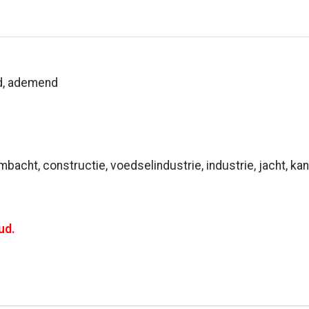
d, ademend
mbacht, constructie, voedselindustrie, industrie, jacht, kant
ud.