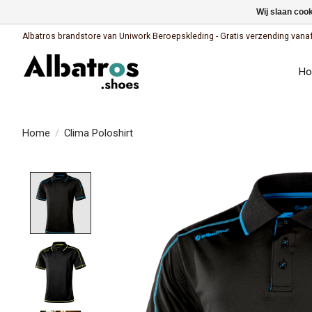
Wij slaan coo
Albatros brandstore van Uniwork Beroepskleding - Gratis verzending vanaf €
H
Home
/
Clima Poloshirt
Product image slideshow Items