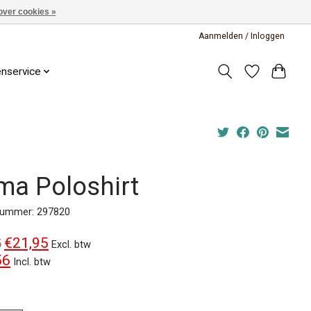
over cookies »
Aanmelden / Inloggen
enservice
ma Poloshirt
lnummer: 297820
€21,95
5
Excl. btw
56
Incl. btw