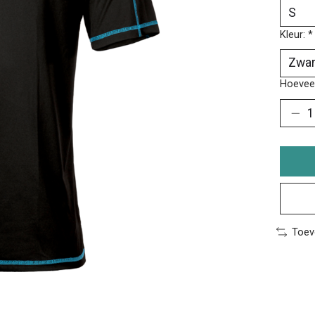
Kleur:
*
Hoeveel
Toev