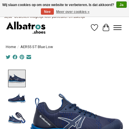
Wij slaan cookies op om onze website te verbeteren. Is dat akkoord?
Ja
Nee
Meer over cookies »
Albatros brandstore van Uniwork Beroepskleding - Gratis verzending vanaf €
50,00 - Bestellen mogelijk voor particulier en zakelijk
Verlanglijst
Winkelwag
Home
/
AER55 ST Blue Low
Product image slideshow Items