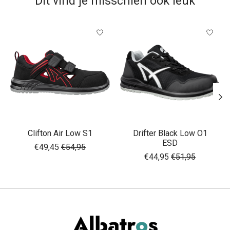
Dit vind je misschien ook leuk
Items van productcarrousel
Clifton Air Low S1
Drifter Black Low O1
ESD
€49,45
€54,95
€44,95
€51,95