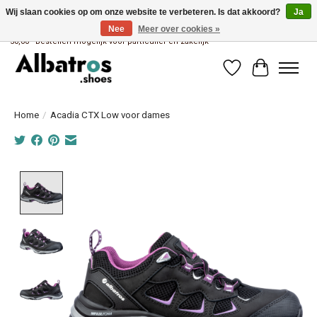
Wij slaan cookies op om onze website te verbeteren. Is dat akkoord?
Ja
Nee
Meer over cookies »
Albatros brandstore van Uniwork Beroepskleding - Gratis verzending vanaf €
50,00 - Bestellen mogelijk voor particulier en zakelijk
Verlanglijst
Winkelwag
Home
/
Acadia CTX Low voor dames
Product image slideshow Items