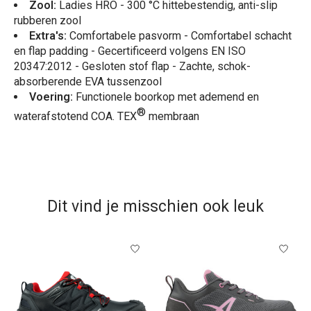
Zool:
Ladies HRO - 300 °C hittebestendig, anti-slip
rubberen zool
Extra's
:
Comfortabele pasvorm - Comfortabel schacht
en flap padding - Gecertificeerd volgens EN ISO
20347:2012 - Gesloten stof flap - Zachte, schok-
absorberende EVA tussenzool
Voering:
Functionele boorkop met ademend en
®
waterafstotend COA. TEX
membraan
Dit vind je misschien ook leuk
Items van productcarrousel